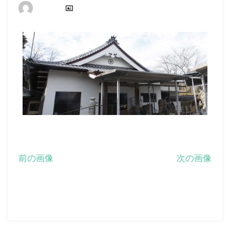
フ
ピクセル
長全寺
2001 × 903
ル
サ
イ
ズ
前の画像
次の画像