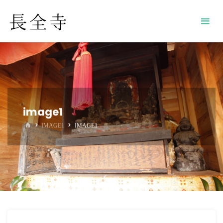
image1
ホ
IMAGE1
IMAGE1
ー
ム