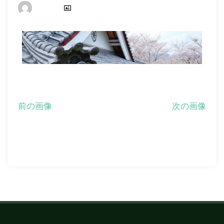
フ
ピクセル
長全寺
1920 × 354
ル
サ
イ
ズ
前の画像
次の画像