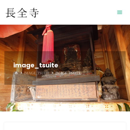
image_tsuite
ホ
IMAGE_TSUITE
IMAGE_TSUITE
ー
ム